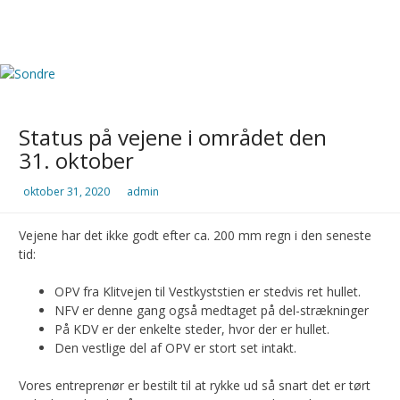
expand
Skip
menu
to
content
Sondre
Status på vejene i området den
31. oktober
oktober 31, 2020
admin
Vejene har det ikke godt efter ca. 200 mm regn i den seneste
tid:
OPV fra Klitvejen til Vestkyststien er stedvis ret hullet.
NFV er denne gang også medtaget på del-strækninger
På KDV er der enkelte steder, hvor der er hullet.
Den vestlige del af OPV er stort set intakt.
Vores entreprenør er bestilt til at rykke ud så snart det er tørt