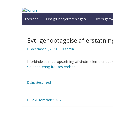
Skip
to
Sondre
content
Forsiden
Om grundejerforeningen
Oversigt o
Evt. genoptagelse af erstatni
december 5, 2023
admin
I forbindelse med opsætning af vindmøllerne er det
Se orientering fra Bestyrelsen
Uncategorized
Indlægsnavigation
Fokusområder 2023