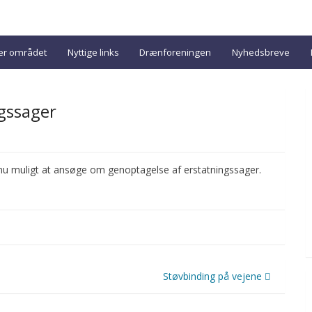
ver området
Nyttige links
Drænforeningen
Nyhedsbreve
ngssager
 nu muligt at ansøge om genoptagelse af erstatningssager.
Støvbinding på vejene